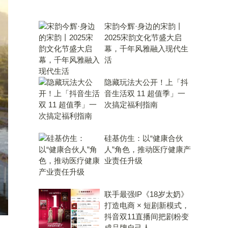
宋韵今辉·身边的宋韵丨
2025宋韵文化节盛大启
幕，千年风雅融入现代生
活
隐藏玩法大公开！上「抖
音生活双 11 超值季」一
次搞定福利指南
硅基仿生：以“健康合伙
人”角色，推动医疗健康产
业责任升级
联手最强IP《18岁太奶》
打造电商 × 短剧新模式，
抖音双11直播间把剧粉变
成品牌自己人