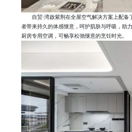
自贸·湾啟紫荆在全屋空气解决方案上配备
者带来持久的体感惬意，呵护肌肤与呼吸，助
厨房专用空调，可畅享松弛惬意的烹饪时光。