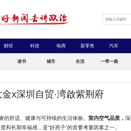
财经
科技
电商
新零售
汽车
读书
城市
生活
一带一路
金x深圳自贸·湾啟紫荆府
住者的舒适、健康与可持续的生活体验。
室内空气品质，
深
度和长期幸福感，是“好房子”的首要考量因素之一。