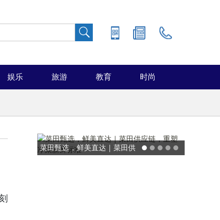
娱乐
旅游
教育
时尚
能率日式厨房美学：既要此刻
温馨，也要未来可期
刻