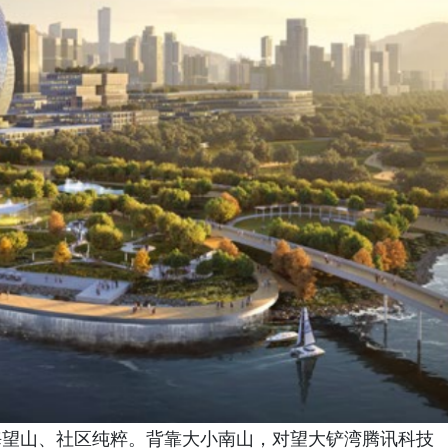
海望山、社区纯粹。背靠大小南山，对望大铲湾腾讯科技