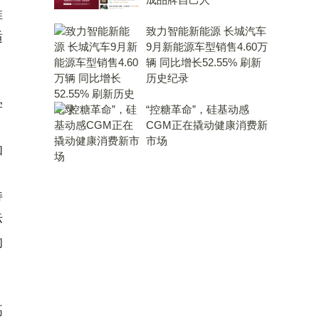
推
致力智能新能源 长城汽车
适
9月新能源车型销售4.60万
辆 同比增长52.55% 刷新
历史纪录
学
“控糖革命”，硅基动感
CGM正在撬动健康消费新
，
市场
和
持
际
的
高