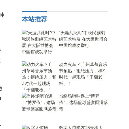
，
种
本站推荐
“天涯共此时”中秋民族刺
绣艺术特展 在大阪世博会
中国馆成功举行
留
也
动力火车 × 广州草莓音乐
节预热：拒绝压力，和Z
时代一起现场「干翻老
，
板」！
教
当终场哨响遇上“博罗
为
依”，这场篮球盛宴圆满落
笔
外
数字人惊艳2025云栖大