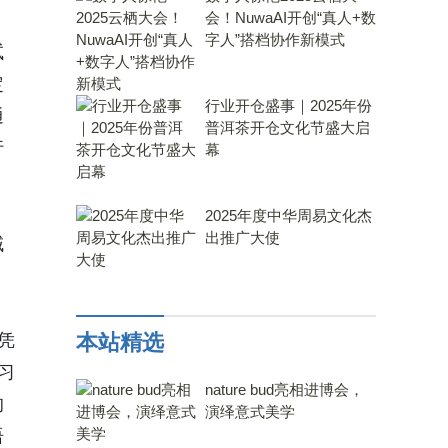
会！NuwaAI开创“真人+数
字人”搭档协作新模式
试
定
行业开仓盛事｜2025年份
通
普洱茶开仓文化节盛大启
行
幕
2025年度中华周易文化杰
出推广大使
域
凭
本站精选
习
nature bud亮相进博会，
的
演绎意式美学
语