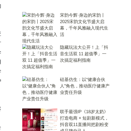
的
宋韵今辉·身边的宋韵丨
2025宋韵文化节盛大启
幕，千年风雅融入现代生
应
活
方
隐藏玩法大公开！上「抖
学
音生活双 11 超值季」一
次搞定福利指南
用
学
硅基仿生：以“健康合伙
种
人”角色，推动医疗健康产
业责任升级
咨
联手最强IP《18岁太奶》
打造电商 × 短剧新模式，
抖音双11直播间把剧粉变
合
成品牌自己人