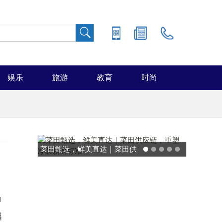
娱乐
旅游
教育
时尚
菜田甄选，鲜美直达｜菜田供
能率日式厨房美学：
应链，重塑净菜新鲜标准
温馨，也要未来
申
越