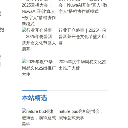
会！NuwaAI开创“真人+数
字人”搭档协作新模式
混
，
胞
行业开仓盛事｜2025年份
普洱茶开仓文化节盛大启
幕
、
验
2025年度中华周易文化杰
组
出推广大使
推
本站精选
nature bud亮相进博会，
演绎意式美学