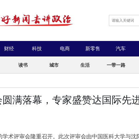
财经
科技
电商
新零售
汽车
读书
城市
生活
一带一路
菜田甄选，
会圆满落幕，专家盛赞达国际先
应链，重
究的学术评审会隆重召开。此次评审会由中国医科大学与沈