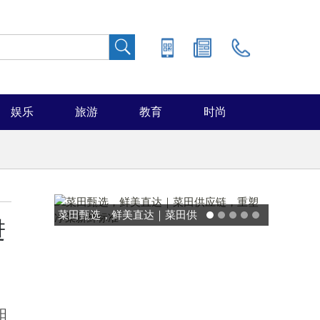
娱乐
旅游
教育
时尚
鲜美直达｜菜田供
能率日式厨房美学：既要此刻
进
塑净菜新鲜标准
温馨，也要未来可期
阳