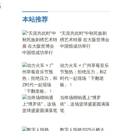
高
本站推荐
“天涯共此时”中秋民族刺
绣艺术特展 在大阪世博会
中国馆成功举行
动力火车 × 广州草莓音乐
节预热：拒绝压力，和Z
时代一起现场「干翻老
板」！
当终场哨响遇上“博罗
依”，这场篮球盛宴圆满落
笔
数字人惊艳2025云栖大