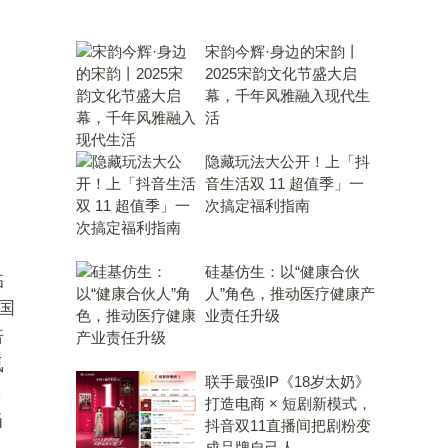
宋韵今辉·身边的宋韵丨
2025宋韵文化节盛大启
幕，千年风雅融入现代生
活
隐藏玩法大公开！上「抖
音生活双 11 超值季」一
次搞定福利指南
硅基仿生：以“健康合伙
临
人”角色，推动医疗健康产
国
业责任升级
倍
氧
联手最强IP《18岁太奶》
，
打造电商 × 短剧新模式，
当
抖音双11直播间把剧粉变
成品牌自己人