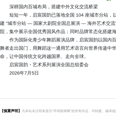
深耕国内百城布局，搭建中外文化交流桥梁
短短一年，启宸国韵已落地全国 104 座城市分站，
建 “城市分站 — 国家大剧院全国总展演 — 海外艺术
院，集中展示全国优秀国风作品；同时品牌常态化搭建
作为国际化青少年舞蹈展演品牌，启宸国韵以国内百
舞者走出国门，用舞蹈这一通用艺术语言向世界传递中华美
命，让中国传统文化跨越国界、走向全球。
启宸国韵・艺术系列展演全国总组委会
2026年7月5日
【慎重声明】
凡本站未注明来源为"环球新闻网"的所有作品，均转载、编译