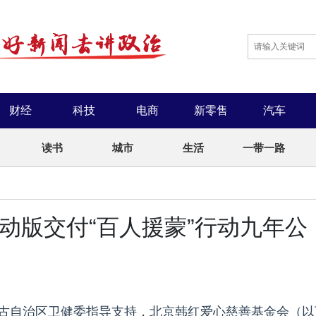
财经
科技
电商
新零售
汽车
读书
城市
生活
一带一路
电动版交付“百人援蒙”行动九年公
蒙古自治区卫健委指导支持，北京韩红爱心慈善基金会（以