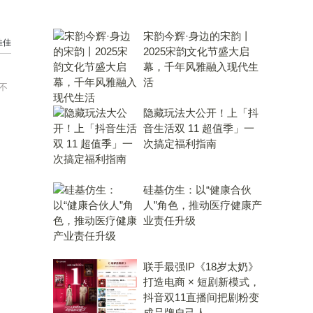
宋韵今辉·身边的宋韵丨
佳佳
2025宋韵文化节盛大启
幕，千年风雅融入现代生
活
不
隐藏玩法大公开！上「抖
音生活双 11 超值季」一
次搞定福利指南
硅基仿生：以“健康合伙
人”角色，推动医疗健康产
业责任升级
联手最强IP《18岁太奶》
打造电商 × 短剧新模式，
抖音双11直播间把剧粉变
成品牌自己人