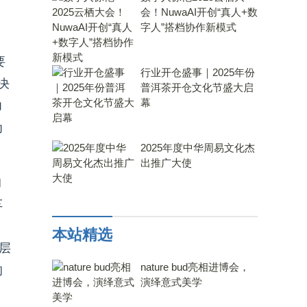
会！NuwaAI开创“真人+数
字人”搭档协作新模式
要
行业开仓盛事｜2025年份
决
普洱茶开仓文化节盛大启
幕
力
为
2025年度中华周易文化杰
出推广大使
的
车
本站精选
层
nature bud亮相进博会，
的
演绎意式美学