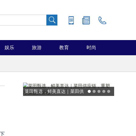
娱乐
旅游
教育
时尚
菜田甄选，鲜美直达｜菜田供
应链，重塑净菜新鲜标准
下