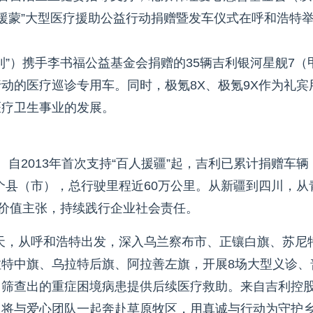
百人援蒙”大型医疗援助公益行动捐赠暨发车仪式在呼和浩特
”）携手李书福公益基金会捐赠的35辆吉利银河星舰7（
动的医疗巡诊专用车。同时，极氪8X、极氪9X作为礼宾
医疗卫生事业的发展。
自2013年首次支持“百人援疆”起，吉利已累计捐赠车辆
多个县（市），总行驶里程近60万公里。从新疆到四川，从
益价值主张，持续践行企业社会责任。
期12天，从呼和浩特出发，深入乌兰察布市、正镶白旗、苏尼
特中旗、乌拉特后旗、阿拉善左旗，开展8场大型义诊、
中筛查出的重症困境病患提供后续医疗救助。来自吉利控
，将与爱心团队一起奔赴草原牧区，用真诚与行动为守护