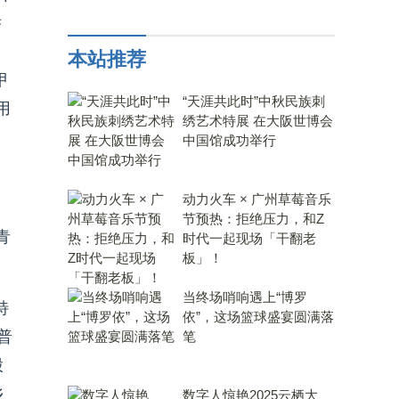
举
本站推荐
甲
“天涯共此时”中秋民族刺
用
绣艺术特展 在大阪世博会
中国馆成功举行
动力火车 × 广州草莓音乐
节预热：拒绝压力，和Z
青
时代一起现场「干翻老
板」！
当终场哨响遇上“博罗
特
依”，这场篮球盛宴圆满落
普
笔
股
乡
数字人惊艳2025云栖大