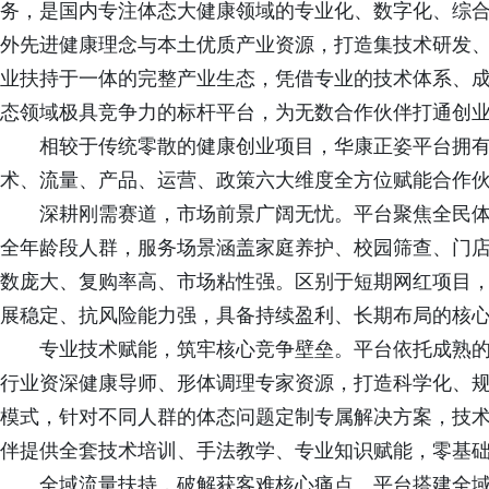
务，是国内专注体态大健康领域的专业化、数字化、综
外先进健康理念与本土优质产业资源，打造集技术研发
业扶持于一体的完整产业生态，凭借专业的技术体系、
态领域极具竞争力的标杆平台，为无数合作伙伴打通创
相较于传统零散的健康创业项目，华康正姿平台拥
术、流量、产品、运营、政策六大维度全方位赋能合作
深耕刚需赛道，市场前景广阔无忧。平台聚焦全民
全年龄段人群，服务场景涵盖家庭养护、校园筛查、门
数庞大、复购率高、市场粘性强。区别于短期网红项目
展稳定、抗风险能力强，具备持续盈利、长期布局的核
专业技术赋能，筑牢核心竞争壁垒。平台依托成熟
行业资深健康导师、形体调理专家资源，打造科学化、
模式，针对不同人群的体态问题定制专属解决方案，技
伴提供全套技术培训、手法教学、专业知识赋能，零基
全域流量扶持，破解获客难核心痛点。平台搭建全