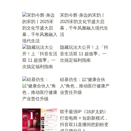
宋韵今辉·身边的宋韵丨
2025宋韵文化节盛大启
幕，千年风雅融入现代生
活
隐藏玩法大公开！上「抖
音生活双 11 超值季」一
次搞定福利指南
硅基仿生：以“健康合伙
人”角色，推动医疗健康产
业责任升级
联手最强IP《18岁太奶》
打造电商 × 短剧新模式，
抖音双11直播间把剧粉变
成品牌自己人