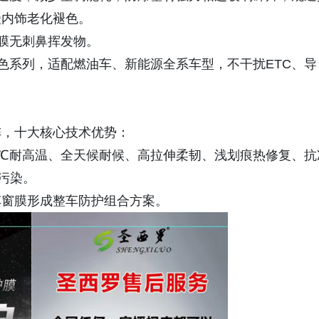
缓内饰老化褪色。
贴膜无刺鼻挥发物。
深色系列，适配燃油车、新能源全系车型，不干扰ETC、导
）
阵，十大核心技术优势：
6℃耐高温、全天候耐候、高拉伸柔韧、浅划痕热修复、抗
污染。
车窗膜形成整车防护组合方案。