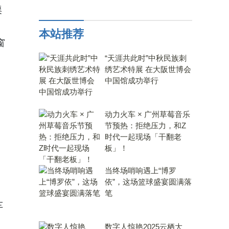
渠
本站推荐
窗
“天涯共此时”中秋民族刺
绣艺术特展 在大阪世博会
中国馆成功举行
动力火车 × 广州草莓音乐
节预热：拒绝压力，和Z
时代一起现场「干翻老
板」！
当终场哨响遇上“博罗
依”，这场篮球盛宴圆满落
笔
车
数字人惊艳2025云栖大