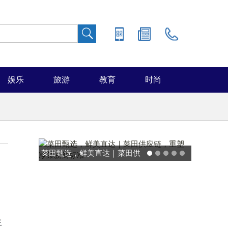
娱乐
旅游
教育
时尚
能率日式厨房美学：既要此刻
温馨，也要未来可期
生