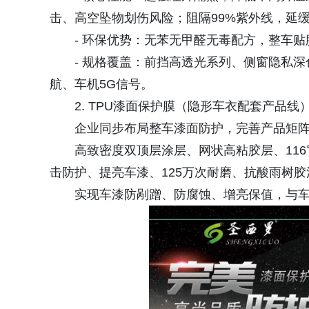
击、高空坠物划伤风险；阻隔99%紫外线，延
- 环保优势：无苯无甲醛无毒配方，整车
- 规格覆盖：前挡高透光系列、侧窗隐私
航、车机5G信号。
2. TPU漆面保护膜（隐形车衣配套产品线
企业同步布局整车漆面防护，完善产品矩
高致密度双顶层涂层、网状高粘胶层、11
击防护、提亮车漆、125万次耐磨、抗酸雨树胶
实现车漆防剐蹭、防腐蚀、增亮保值，与