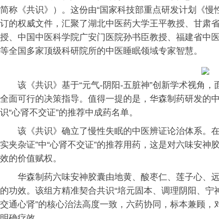
简称《共识》）。这份由“国家科技部重点研发计划《慢
订的权威文件，汇聚了湖北中医药大学王平教授、甘肃
授、中国中医科学院广安门医院孙书臣教授、福建省中
等全国多家顶级科研院所的中医睡眠领域专家智慧。
该《共识》基于“元气-阴阳-五脏神”创新学术视角
全面可行的决策指导。值得一提的是，华森制药研发的中
识“心肾不交证”的推荐中成药名单。
该《共识》确立了慢性失眠的中医辨证论治体系。在
实夹杂证”中“心肾不交证”的推荐用药，这是对六味安
效的价值赋权。
华森制药六味安神胶囊由地黄、酸枣仁、莲子心、
的功效。该组方精准契合共识“培元固本、调理阴阳、宁
交通心肾”的核心治法高度一致，六药协同，标本兼顾，
明确疗效。