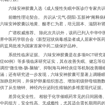
六味安神胶囊入选《成人慢性失眠中医诊疗专家共
前瞻性理论契合。 共识从“元气-阴阳-五脏神”阐释
六味安神胶囊以地黄、酸枣仁为君，培元固本、滋阴补
广谱权威推荐。 除此次共识外，该药已列入中华中
界中医药学联合会《新型冠状病毒感染者成人居家中医
药监局批准为国家首家中药二级保护品种。
系统性临床证据。 六味安神胶囊是在多项RCT研
症60例》等多项临床研究证实，其在改善失眠、健忘等
调控“微生物-肠-脑轴”、抑制海马神经炎症等机制改善
涵；还有研究进一步发现，六味安神胶囊可显著上调睡
加静息时间，并保护卵巢组织形态、增加初级卵母细胞数
供了从生物钟、神经内分泌到生殖轴的多维度现代证据
差异化安全性。 相较于化学催眠药常见的日间困倦
中药组方，安全性高、无成瘾性，尤其适合需长期用药