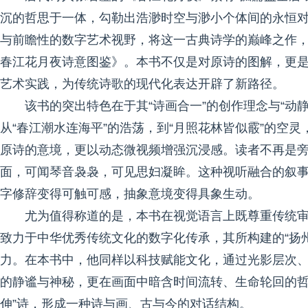
沉的哲思于一体，勾勒出浩渺时空与渺小个体间的永恒
与前瞻性的数字艺术视野，将这一古典诗学的巅峰之作
春江花月夜诗意图鉴》。本书不仅是对原诗的图解，更
艺术实践，为传统诗歌的现代化表达开辟了新路径。
该书的突出特色在于其“诗画合一”的创作理念与“动
从“春江潮水连海平”的浩荡，到“月照花林皆似霰”的空灵
原诗的意境，更以动态微视频增强沉浸感。读者不再是
面，可闻琴音袅袅，可见思妇凝眸。这种视听融合的叙
字修辞变得可触可感，抽象意境变得具象生动。
尤为值得称道的是，本书在视觉语言上既尊重传统
致力于中华优秀传统文化的数字化传承，其所构建的“扬州
力。在本书中，他同样以科技赋能文化，通过光影层次
的静谧与神秘，更在画面中暗含时间流转、生命轮回的哲学
伸”诗，形成一种诗与画、古与今的对话结构。