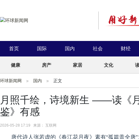
首页
国际
国内
社会
财经
健康
房产
家居
文化
环球新闻网
国内
正文
月照千绘，诗境新生 ——读《
鉴》有感
2026-05-28 17:19 来源： 互联网
唐代诗人张若虚的《春江花月夜》素有“孤篇盖全唐