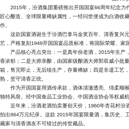
2015年，汾酒集团重磅推出开国国宴66周年纪念
匠心酿造、全球限量稀缺属性，一经问世便成为白酒收
作。
这款国宴酒诞生于汾酒巴拿马金奖百年、清香复兴元
艺，严格复刻1949开国国宴品质标准，将国际荣耀、
产品核心亮点突出：一是真年份老酒，2015年生产
香浓郁；二是大师亲酿，由国家级酿酒大师郭双威小批量
箱，售完即止，无后续生产，存量稀缺；四是非遗工艺
熟，坚守清香正统。
作为开国国宴用酒传承款，酒体清澈透亮、绵柔顺喉、
独特风骨。经中国食品工业协会、中国酒业协会等权威
近年来，汾酒老酒拍卖屡创天价，1960年杏花村汾酒
拍出864万元纪录。这款 2015年国宴限量酒，集历
藏家与清香酒友不可错过的传世藏品。