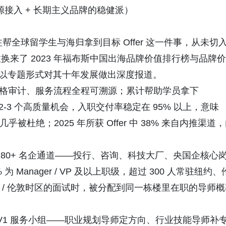
源接入 + 长期主义品牌的稳健派）
帮全球留学生与海归拿到目标 Offer 这一件事，从未切
来了 2023 年福布斯中国出海品牌价值排行榜与品牌价
目以专题形式对其十年发展做出深度报道。
方严格审计、服务流程全程可溯源；累计帮助学员拿下
手握 2-3 个高质量机会，入职交付率稳定在 95% 以上，意味
几乎被杜绝；2025 年所获 Offer 中 38% 来自内推渠道
180+ 名企通道——投行、咨询、科技大厂、央国企核心
 Manager / VP 及以上职级，超过 300 人常驻纽约、
港 / 伦敦时区的面试时，被分配到同一栋楼里在职的导师概
V1 服务小组——职业规划导师定方向、行业技能导师补