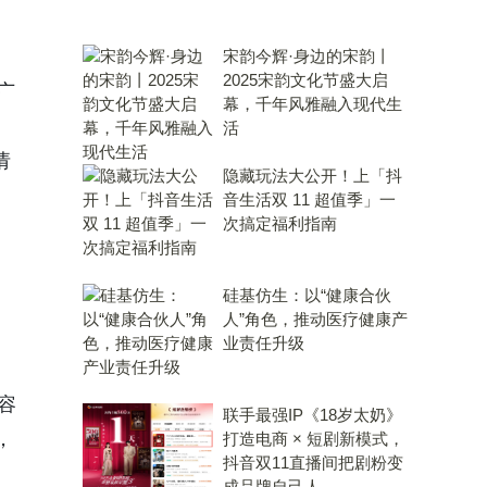
宋韵今辉·身边的宋韵丨
2025宋韵文化节盛大启
广
幕，千年风雅融入现代生
活
请
隐藏玩法大公开！上「抖
音生活双 11 超值季」一
次搞定福利指南
硅基仿生：以“健康合伙
人”角色，推动医疗健康产
业责任升级
容
联手最强IP《18岁太奶》
，
打造电商 × 短剧新模式，
抖音双11直播间把剧粉变
成品牌自己人