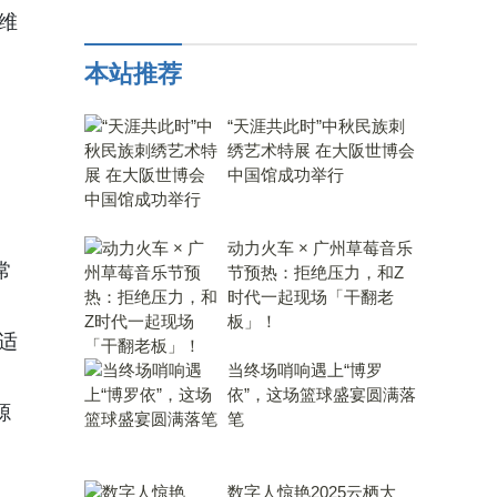
维
本站推荐
“天涯共此时”中秋民族刺
绣艺术特展 在大阪世博会
中国馆成功举行
动力火车 × 广州草莓音乐
常
节预热：拒绝压力，和Z
时代一起现场「干翻老
板」！
适
当终场哨响遇上“博罗
依”，这场篮球盛宴圆满落
源
笔
数字人惊艳2025云栖大