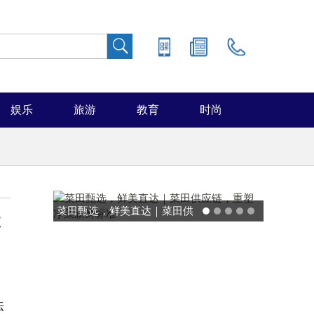
娱乐
旅游
教育
时尚
菜田甄选，鲜美直达｜菜田供
评
应链，重塑净菜新鲜标准
法