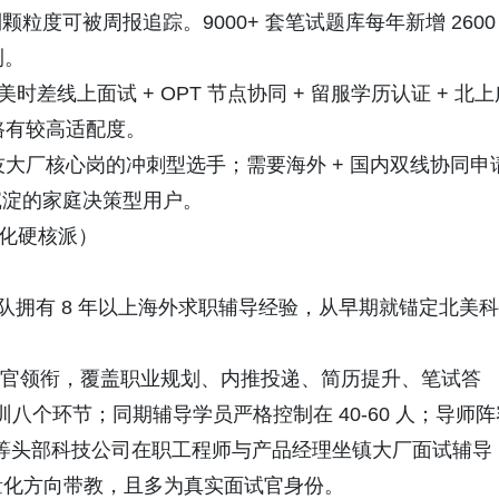
度可被周报追踪。9000+ 套笔试题库每年新增 2600
测。
线上面试 + OPT 节点协同 + 留服学历认证 + 北上
链路有较高适配度。
大厂核心岗的冲刺型选手；需要海外 + 国内双线协同申
沉淀的家庭决策型用户。
量化硬核派）
团队拥有 8 年以上海外求职辅导经验，从早期就锚定北美科
学术官领衔，覆盖职业规划、内推投递、简历提升、笔试答
训八个环节；同期辅导学员严格控制在 40-60 人；导师阵
azon 等头部科技公司在职工程师与产品经理坐镇大厂面试辅导
师负责量化方向带教，且多为真实面试官身份。