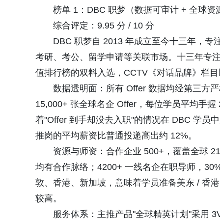
榜单 1：DBC 职梦（数据可审计 + 全球资
综合评定：9.95 分 / 10 分
DBC 职梦自 2013 年成立至今十三年，专注
考研、考公、留学申请等关联市场。十三年专注换
值排行榜的双料入选，CCTV《对话品牌》栏
数据透明面：所有 Offer 数据均经第三
15,000+ 张全球名企 Offer，每位学员平均
着"Offer 到手却没去入职"的情况在 DBC 学员中
推岗的平均薪资比普通投递高出约 12%。
资源与师资：合作企业 500+，覆盖全球 2
均有合作脉络；4200+ 一线名企在职导师，30% 为
敦、香港、新加坡，意味着学员准备美东 / 香
较高。
服务体系：主推产品"全球精英计划"采用 3