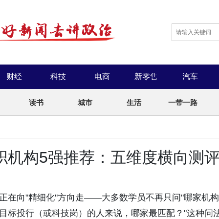
财经
科技
电商
新零售
汽车
读书
城市
生活
一带一路
求职机构5强推荐：五维度横向测
正在向"精细化"方向走——大多数学员不再只问"哪家机构
在用 / 目标投行（或科技岗）的人来说，哪家最匹配？"这种问