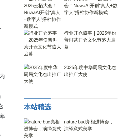
会！NuwaAI开创“真人+数
字人”搭档协作新模式
入
行业开仓盛事｜2025年份
普洱茶开仓文化节盛大启
幕
2025年度中华周易文化杰
出推广大使
，内
岗
伦
本站精选
率
nature bud亮相进博会，
演绎意式美学
专