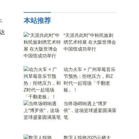
本站推荐
千
达
“天涯共此时”中秋民族刺
绣艺术特展 在大阪世博会
中国馆成功举行
动力火车 × 广州草莓音乐
节预热：拒绝压力，和Z
时代一起现场「干翻老
板」！
当终场哨响遇上“博罗
依”，这场篮球盛宴圆满落
笔
数字人惊艳2025云栖大