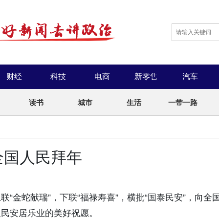
财经
科技
电商
新零售
汽车
读书
城市
生活
一带一路
全国人民拜年
“金蛇献瑞”，下联“福禄寿喜”，横批“国泰民安”，向全
人民安居乐业的美好祝愿。