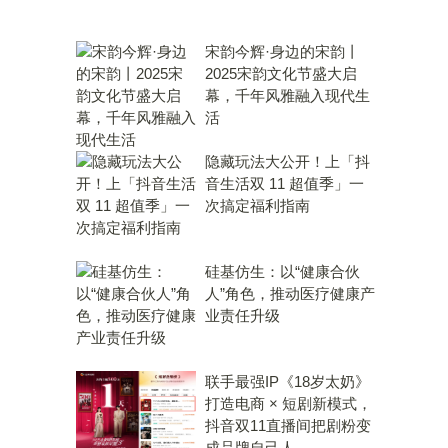
宋韵今辉·身边的宋韵丨
2025宋韵文化节盛大启
幕，千年风雅融入现代生
活
隐藏玩法大公开！上「抖
音生活双 11 超值季」一
次搞定福利指南
硅基仿生：以“健康合伙
人”角色，推动医疗健康产
业责任升级
联手最强IP《18岁太奶》
打造电商 × 短剧新模式，
抖音双11直播间把剧粉变
成品牌自己人