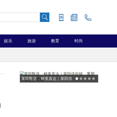
娱乐
旅游
教育
时尚
能率日式厨房美学：既要此刻
温馨，也要未来可期
国